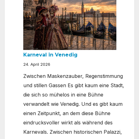
in
den
Wiener
Prater
–
und
Karneval in Venedig
eine
24. April 2026
Reise
Zwischen Maskenzauber, Regenstimmung
durch
und stillen Gassen Es gibt kaum eine Stadt,
Österreich
die sich so mühelos in eine Bühne
im
verwandelt wie Venedig. Und es gibt kaum
Miniaturformat
einen Zeitpunkt, an dem diese Bühne
eindrucksvoller wirkt als während des
Karnevals. Zwischen historischen Palazzi,