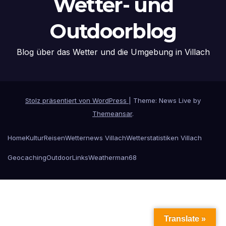
Wetter- und
Outdoorblog
Blog über das Wetter und die Umgebung in Villach
Stolz präsentiert von WordPress
|
Theme: News Live by
Themeansar
.
Home
Kultur
Reisen
Wetternews Villach
Wetterstatistiken Villach
Geocaching
Outdoor
Links
Weatherman68
Translate »