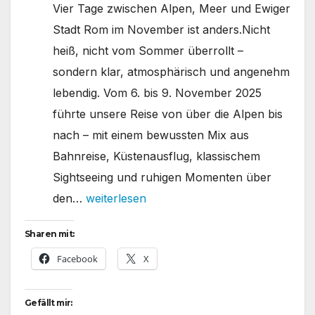
Vier Tage zwischen Alpen, Meer und Ewiger
Stadt Rom im November ist anders.Nicht
heiß, nicht vom Sommer überrollt –
sondern klar, atmosphärisch und angenehm
lebendig. Vom 6. bis 9. November 2025
führte unsere Reise von über die Alpen bis
nach – mit einem bewussten Mix aus
Bahnreise, Küstenausflug, klassischem
Sightseeing und ruhigen Momenten über
🇮🇹
den…
weiterlesen
Rom
Sharen mit:
im
Facebook
X
November
2025
Gefällt mir: