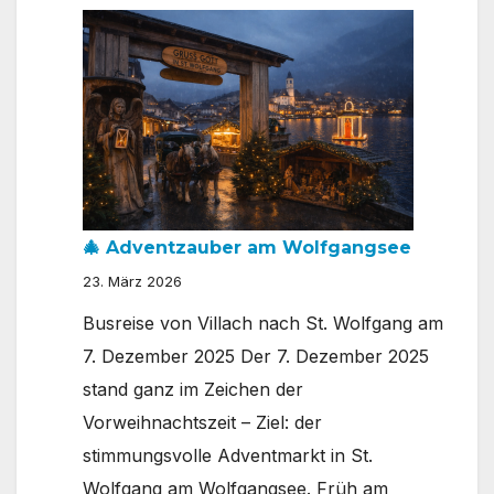
Winterausflug
nach
Lignano:
Sandkrippen
&
Weihnachtsmarkt
am
Meer
🎄 Adventzauber am Wolfgangsee
23. März 2026
Busreise von Villach nach St. Wolfgang am
7. Dezember 2025 Der 7. Dezember 2025
stand ganz im Zeichen der
Vorweihnachtszeit – Ziel: der
stimmungsvolle Adventmarkt in St.
Wolfgang am Wolfgangsee. Früh am