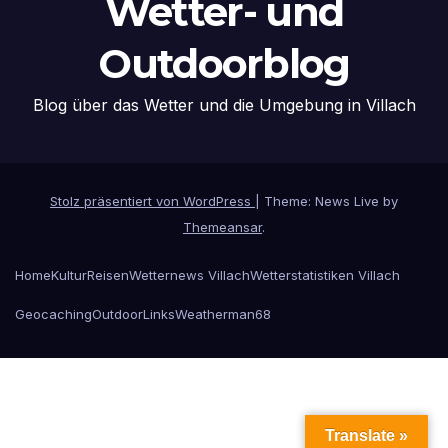
Wetter- und
Outdoorblog
Blog über das Wetter und die Umgebung in Villach
Stolz präsentiert von WordPress
|
Theme: News Live by
Themeansar
.
Home
Kultur
Reisen
Wetternews Villach
Wetterstatistiken Villach
Geocaching
Outdoor
Links
Weatherman68
Translate »