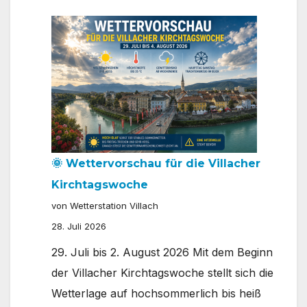
erreicht
ihren
Höhepunkt
–
Wann
kommt
die
Abkühlung?
🌞 Wettervorschau für die Villacher
Kirchtagswoche
von Wetterstation Villach
28. Juli 2026
29. Juli bis 2. August 2026 Mit dem Beginn
der Villacher Kirchtagswoche stellt sich die
Wetterlage auf hochsommerlich bis heiß