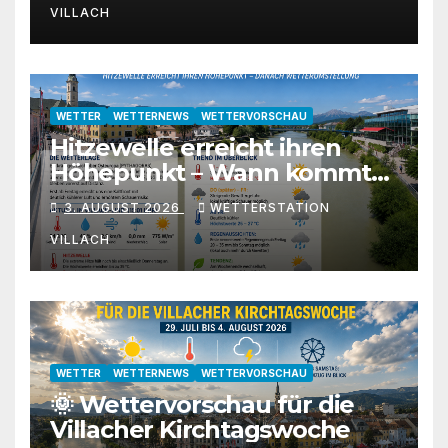
VILLACH
WETTER
WETTERNEWS
WETTERVORSCHAU
Hitzewelle erreicht ihren
Höhepunkt – Wann kommt
die Abkühlung?
3. AUGUST 2026
WETTERSTATION
VILLACH
WETTER
WETTERNEWS
WETTERVORSCHAU
🌞 Wettervorschau für die
Villacher Kirchtagswoche