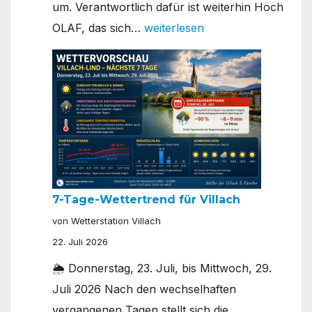
um. Verantwortlich dafür ist weiterhin Hoch
🌞
OLAF, das sich…
weiterlesen
Wettervorschau
für
die
Villacher
Kirchtagswoche
7-Tage-Wettertrend für Villach
von Wetterstation Villach
22. Juli 2026
🌦️ Donnerstag, 23. Juli, bis Mittwoch, 29.
Juli 2026 Nach den wechselhaften
vergangenen Tagen stellt sich die