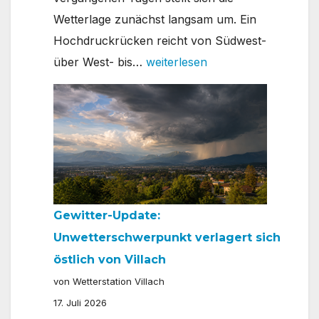
Wetterlage zunächst langsam um. Ein
Hochdruckrücken reicht von Südwest-
7-
über West- bis…
weiterlesen
Tage-
Wettertrend
für
Villach
Gewitter-Update:
Unwetterschwerpunkt verlagert sich
östlich von Villach
von Wetterstation Villach
17. Juli 2026