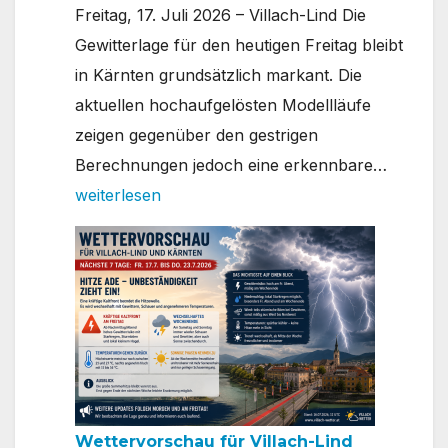
Freitag, 17. Juli 2026 – Villach-Lind Die
Gewitterlage für den heutigen Freitag bleibt
in Kärnten grundsätzlich markant. Die
aktuellen hochaufgelösten Modellläufe
zeigen gegenüber den gestrigen
Gewitte
Berechnungen jedoch eine erkennbare…
Update
weiterlesen
Unwett
verlage
sich
östlich
von
Villach
Wettervorschau für Villach-Lind