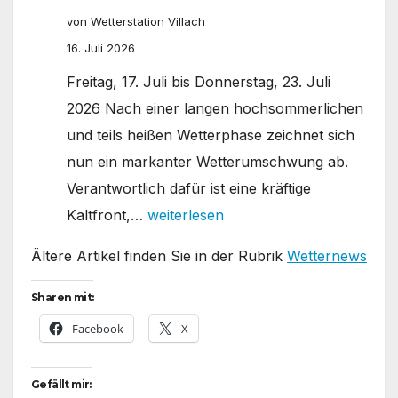
von Wetterstation Villach
16. Juli 2026
Freitag, 17. Juli bis Donnerstag, 23. Juli
2026 Nach einer langen hochsommerlichen
und teils heißen Wetterphase zeichnet sich
nun ein markanter Wetterumschwung ab.
Verantwortlich dafür ist eine kräftige
Wettervorschau
Kaltfront,…
weiterlesen
für
Ältere Artikel finden Sie in der Rubrik
Wetternews
Villach-
Lind
Sharen mit:
Facebook
X
Gefällt mir: