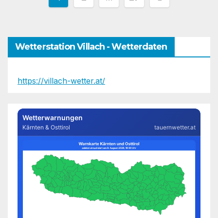
der
Beiträge
Wetterstation Villach - Wetterdaten
https://villach-wetter.at/