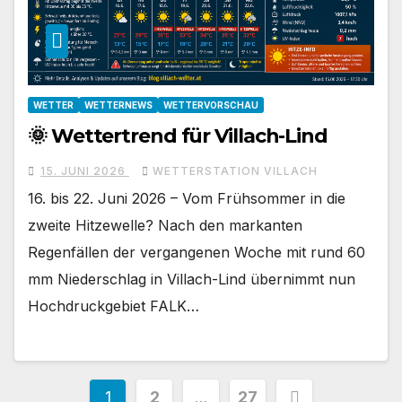
WETTER
WETTERNEWS
WETTERVORSCHAU
🌞 Wettertrend für Villach-Lind
15. JUNI 2026
WETTERSTATION VILLACH
16. bis 22. Juni 2026 – Vom Frühsommer in die
zweite Hitzewelle? Nach den markanten
Regenfällen der vergangenen Woche mit rund 60
mm Niederschlag in Villach-Lind übernimmt nun
Hochdruckgebiet FALK…
Seitennummerierung
1
2
…
27