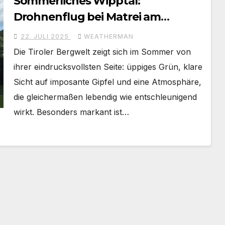
Sommerliches Wipptal:
Drohnenflug bei Matrei am
Brenner und Mühlen in Navis
22. JULI 2025
WEATHERMAN
Die Tiroler Bergwelt zeigt sich im Sommer von
ihrer eindrucksvollsten Seite: üppiges Grün, klare
Sicht auf imposante Gipfel und eine Atmosphäre,
die gleichermaßen lebendig wie entschleunigend
wirkt. Besonders markant ist…