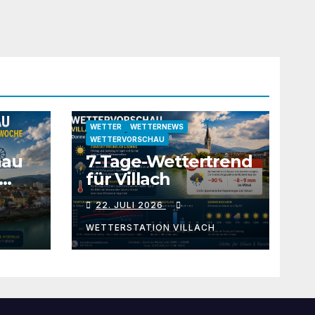
WETTER
WETTERNEWS
WETTERVORSCHAU
hau
7-Tage-Wettertrend
für Villach
e
22. JULI 2026
WETTERSTATION VILLACH