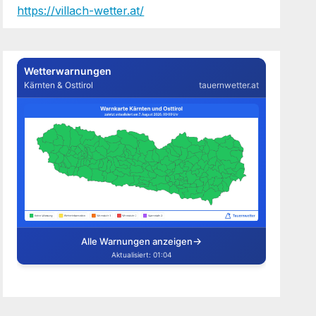
https://villach-wetter.at/