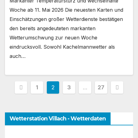
Markanter Temperatursturz und wechselhafte
Woche ab 11. Mai 2026 Die neuesten Karten und
Einschätzungen großer Wetterdienste bestätigen
den bereits angedeuteten markanten
Wetterumschwung zur neuen Woche
eindrucksvoll. Sowohl Kachelmannwetter als
auch…
Seitennummerierung
1
2
3
…
27
der
Beiträge
Wetterstation Villach - Wetterdaten