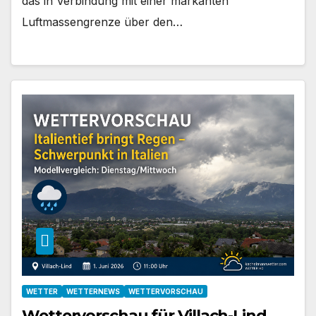
das in Verbindung mit einer markanten
Luftmassengrenze über den…
WETTER
WETTERNEWS
WETTERVORSCHAU
Wettervorschau für Villach-Lind