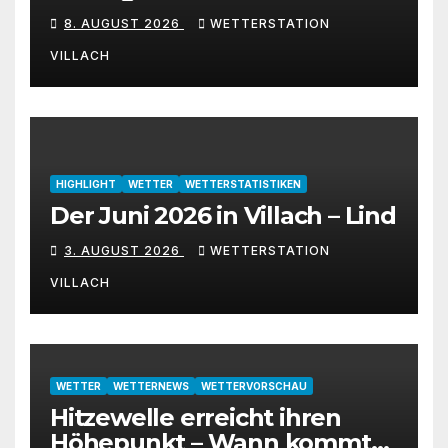
den August 2026
8. AUGUST 2026
WETTERSTATION
VILLACH
HIGHLIGHT
WETTER
WETTERSTATISTIKEN
Der Juni 2026 in Villach – Lind
3. AUGUST 2026
WETTERSTATION
VILLACH
WETTER
WETTERNEWS
WETTERVORSCHAU
Hitzewelle erreicht ihren
Höhepunkt – Wann kommt