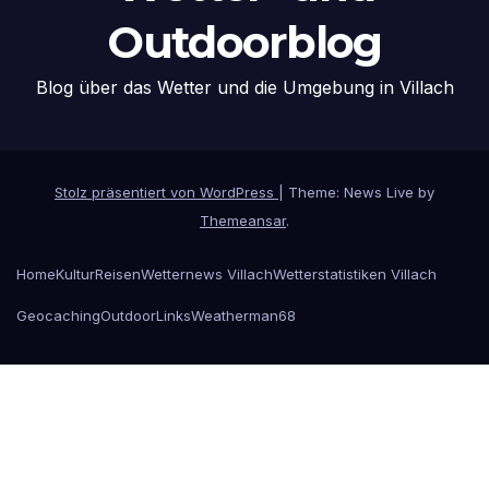
Outdoorblog
Blog über das Wetter und die Umgebung in Villach
Stolz präsentiert von WordPress
|
Theme: News Live by
Themeansar
.
Home
Kultur
Reisen
Wetternews Villach
Wetterstatistiken Villach
Geocaching
Outdoor
Links
Weatherman68