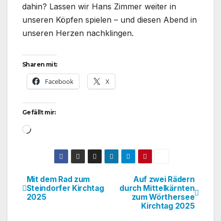
dahin? Lassen wir Hans Zimmer weiter in
unseren Köpfen spielen – und diesen Abend in
unseren Herzen nachklingen.
Sharen mit:
Facebook
X
Gefällt mir:
Wird
geladen …
Mit dem Rad zum
Auf zwei Rädern
Beitragsnavigation
Steindorfer Kirchtag
durch Mittelkärnten
2025
zum Wörthersee
Kirchtag 2025