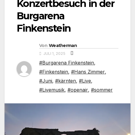
Konzertbesuch in der
Burgarena
Finkenstein
Von
Weatherman
JULI 1, 2025
#Burgarena Finkenstein
,
#Finkenstein
,
#Hans Zimmer
,
#Juni
,
#kärnten
,
#Live
,
#Livemusik
,
#openair
,
#sommer