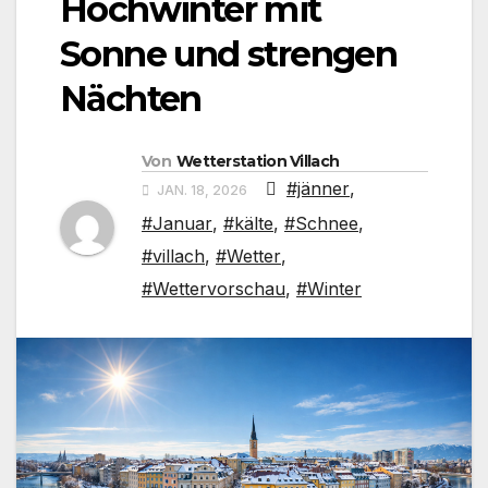
Hochwinter mit
Sonne und strengen
Nächten
Von
Wetterstation Villach
#jänner
,
JAN. 18, 2026
#Januar
,
#kälte
,
#Schnee
,
#villach
,
#Wetter
,
#Wettervorschau
,
#Winter