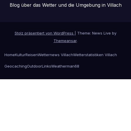
Blog über das Wetter und die Umgebung in Villach
Stolz präsentiert von WordPress
|
Theme: News Live by
Themeansar
.
Home
Kultur
Reisen
Wetternews Villach
Wetterstatistiken Villach
Geocaching
Outdoor
Links
Weatherman68