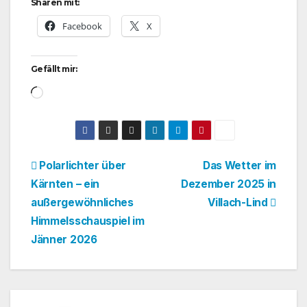
Sharen mit:
Facebook
X
Gefällt mir:
Wird
geladen …
Beitragsnavigation
Polarlichter über
Das Wetter im
Kärnten – ein
Dezember 2025 in
außergewöhnliches
Villach-Lind
Himmelsschauspiel im
Jänner 2026