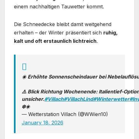
einem nachhaltigen Tauwetter kommt.
Die Schneedecke bleibt damit weitgehend
erhalten – der Winter präsentiert sich
ruhig,
kalt und oft erstaunlich lichtreich
.
☀️ Erhöhte Sonnenscheindauer bei Nebelauflös
⚠️ Blick Richtung Wochenende: Italientief-Optio
unsicher.
#Villach
#VillachLind
#Winterwetter
#In
❄️☀️
— Wetterstation Villach (@WWien10)
January 18, 2026