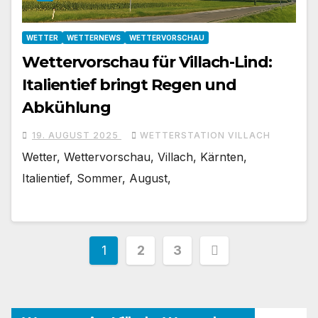
WETTER
WETTERNEWS
WETTERVORSCHAU
Wettervorschau für Villach-Lind:
Italientief bringt Regen und
Abkühlung
19. AUGUST 2025
WETTERSTATION VILLACH
Wetter, Wettervorschau, Villach, Kärnten,
Italientief, Sommer, August,
Seitennummerierung
1
2
3
der
Beiträge