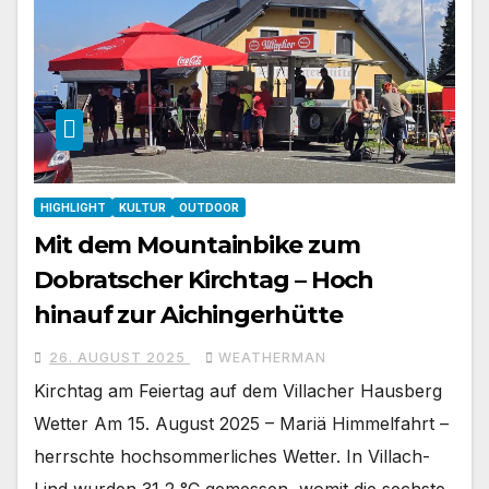
HIGHLIGHT
KULTUR
OUTDOOR
Mit dem Mountainbike zum
Dobratscher Kirchtag – Hoch
hinauf zur Aichingerhütte
26. AUGUST 2025
WEATHERMAN
Kirchtag am Feiertag auf dem Villacher Hausberg
Wetter Am 15. August 2025 – Mariä Himmelfahrt –
herrschte hochsommerliches Wetter. In Villach-
Lind wurden 31,2 °C gemessen, womit die sechste