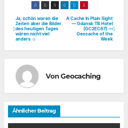
Ja, schön waren die
A Cache In Plain Sight
Beitragsnavigation
Zeiten aber die Bilder
— Gdansk TB Hotel
des heutigen Tages
(GC2EC67) —
wären nicht viel
Geocache of the
anders ☺
Week
Von
Geocaching
Ähnlicher Beitrag