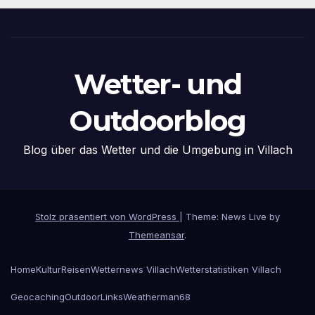
Wetter- und
Outdoorblog
Blog über das Wetter und die Umgebung in Villach
Stolz präsentiert von WordPress
|
Theme: News Live by
Themeansar
.
Home
Kultur
Reisen
Wetternews Villach
Wetterstatistiken Villach
Geocaching
Outdoor
Links
Weatherman68