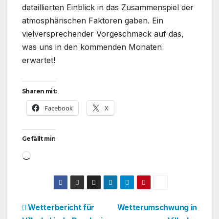
detaillierten Einblick in das Zusammenspiel der
atmosphärischen Faktoren gaben. Ein
vielversprechender Vorgeschmack auf das,
was uns in den kommenden Monaten
erwartet!
Sharen mit:
Facebook
X
Gefällt mir:
Wird
geladen …
Beitragsnavigation
Wetterbericht für
Wetterumschwung in