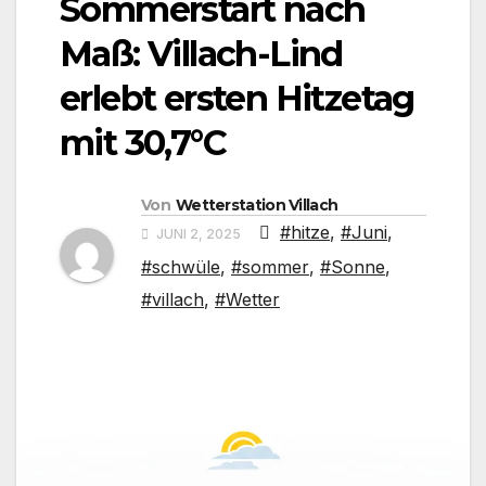
Sommerstart nach
Maß: Villach-Lind
erlebt ersten Hitzetag
mit 30,7°C
Von
Wetterstation Villach
#hitze
,
#Juni
,
JUNI 2, 2025
#schwüle
,
#sommer
,
#Sonne
,
#villach
,
#Wetter