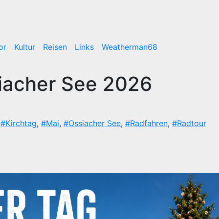
or
Kultur
Reisen
Links
Weatherman68
siacher See 2026
,
#Kirchtag
,
#Mai
,
#Ossiacher See
,
#Radfahren
,
#Radtour