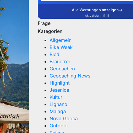
Frage
Kategorien
Allgemein
Bike Week
Bled
Brauerrei
Geocachen
Geocaching News
Highlight
Jesenice
Kultur
Lignano
Malaga
Nova Gorica
Outdoor
Reisen