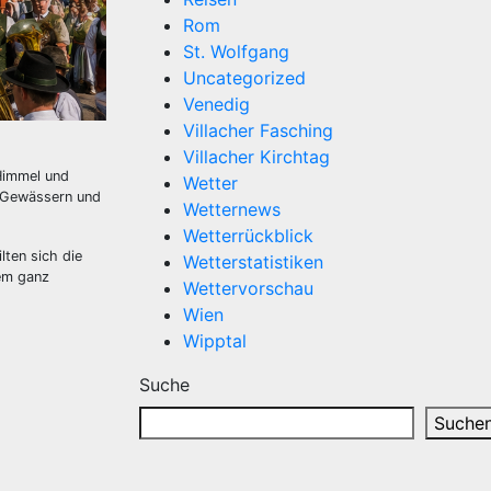
Rom
St. Wolfgang
Uncategorized
Venedig
Villacher Fasching
Villacher Kirchtag
 Himmel und
Wetter
n Gewässern und
Wetternews
Wetterrückblick
lten sich die
Wetterstatistiken
em ganz
Wettervorschau
Wien
Wipptal
Suche
Suche