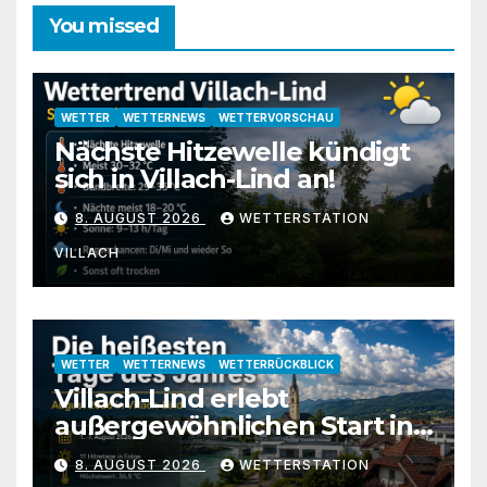
You missed
WETTER
WETTERNEWS
WETTERVORSCHAU
Nächste Hitzewelle kündigt
sich in Villach-Lind an!
8. AUGUST 2026
WETTERSTATION
VILLACH
WETTER
WETTERNEWS
WETTERRÜCKBLICK
Villach-Lind erlebt
außergewöhnlichen Start in
den August 2026
8. AUGUST 2026
WETTERSTATION