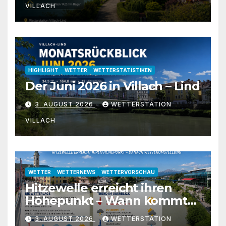
VILLACH
HIGHLIGHT
WETTER
WETTERSTATISTIKEN
Der Juni 2026 in Villach – Lind
3. AUGUST 2026
WETTERSTATION
VILLACH
WETTER
WETTERNEWS
WETTERVORSCHAU
Hitzewelle erreicht ihren
Höhepunkt – Wann kommt
die Abkühlung?
3. AUGUST 2026
WETTERSTATION