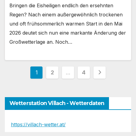
Bringen die Eisheiligen endlich den ersehnten
Regen? Nach einem außergewöhnlich trockenen
und oft frühsommerlich warmen Start in den Mai
2026 deutet sich nun eine markante Änderung der
Großwetterlage an. Noch…
Seitennummerierung
1
2
…
4
der
Beiträge
Wetterstation Villach - Wetterdaten
https://villach-wetter.at/