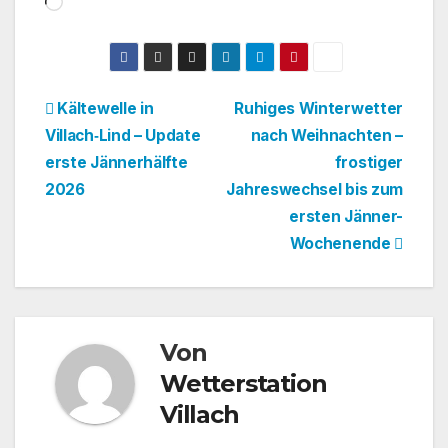
geladen …
Beitragsnavigation
Kältewelle in
Ruhiges Winterwetter
Villach‑Lind – Update
nach Weihnachten –
erste Jännerhälfte
frostiger
2026
Jahreswechsel bis zum
ersten Jänner-
Wochenende
Von
Wetterstation
Villach