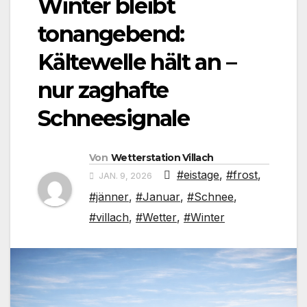
Winter bleibt
tonangebend:
Kältewelle hält an –
nur zaghafte
Schneesignale
Von
Wetterstation Villach
#eistage
,
#frost
,
JAN. 9, 2026
#jänner
,
#Januar
,
#Schnee
,
#villach
,
#Wetter
,
#Winter