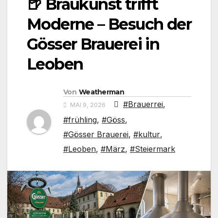
🍺 Braukunst trifft
Moderne – Besuch der
Gösser Brauerei in
Leoben
Von
Weatherman
#Brauerrei
,
MAI 9, 2026
#frühling
,
#Göss
,
#Gösser Brauerei
,
#kultur
,
#Leoben
,
#März
,
#Steiermark