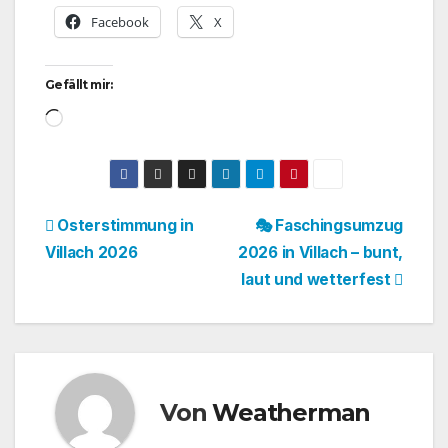
Facebook
X
Gefällt mir:
Wird
geladen …
Beitragsnavigation
Osterstimmung in
🎭 Faschingsumzug
Villach 2026
2026 in Villach – bunt,
laut und wetterfest
Von
Weatherman