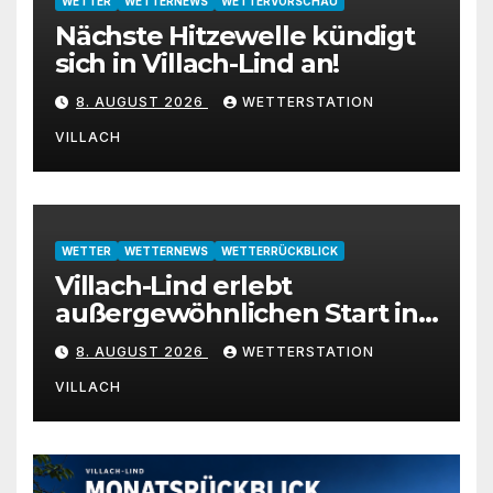
WETTER
WETTERNEWS
WETTERVORSCHAU
Nächste Hitzewelle kündigt
sich in Villach-Lind an!
8. AUGUST 2026
WETTERSTATION
VILLACH
WETTER
WETTERNEWS
WETTERRÜCKBLICK
Villach-Lind erlebt
außergewöhnlichen Start in
den August 2026
8. AUGUST 2026
WETTERSTATION
VILLACH