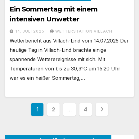
Ein Sommertag mit einem
intensiven Unwetter
14. JULI 2025
WETTERSTATION VILLACH
Wetterbericht aus Villach-Lind vom 14.07.2025 Der
heutige Tag in Villach-Lind brachte einige
spannende Wetterereignisse mit sich. Mit
Temperaturen von bis zu 30,3°C um 15:20 Uhr
war es ein heißer Sommertag,…
Seitennummerierung
1
2
…
4
der
Beiträge